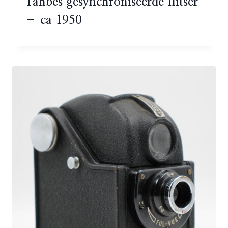
Tahbes gesynchroniseerde flitser
– ca 1950