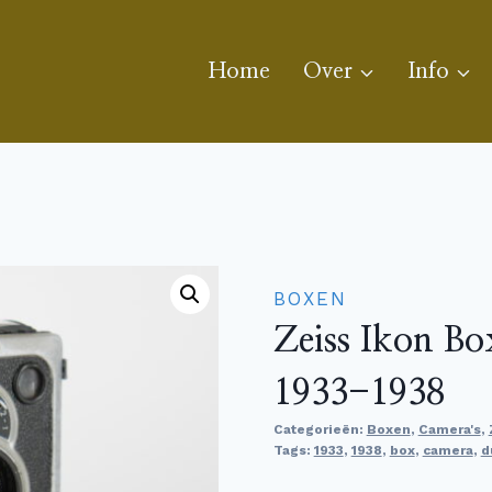
Home
Over
Info
BOXEN
Zeiss Ikon B
1933-1938
Categorieën:
Boxen
,
Camera's
,
Tags:
1933
,
1938
,
box
,
camera
,
d