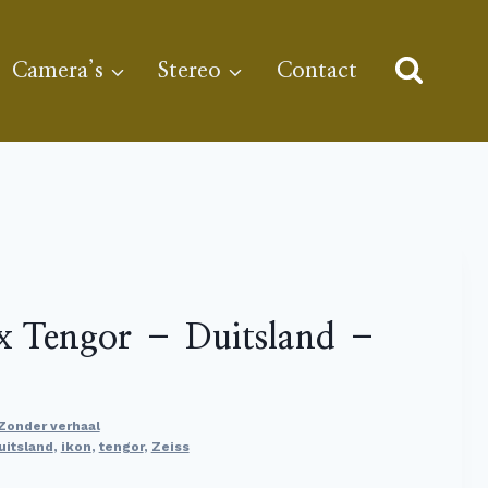
Camera’s
Stereo
Contact
ox Tengor – Duitsland –
Zonder verhaal
uitsland
,
ikon
,
tengor
,
Zeiss