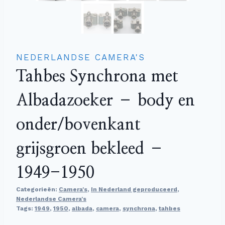
NEDERLANDSE CAMERA'S
Tahbes Synchrona met
Albadazoeker – body en
onder/bovenkant
grijsgroen bekleed –
1949-1950
Categorieën:
Camera's
,
In Nederland geproduceerd
,
Nederlandse Camera's
Tags:
1949
,
1950
,
albada
,
camera
,
synchrona
,
tahbes