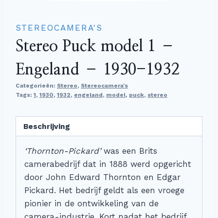
STEREOCAMERA'S
Stereo Puck model 1 –
Engeland – 1930-1932
Categorieën:
Stereo
,
Stereocamera's
Tags:
1
,
1930
,
1932
,
engeland
,
model
,
puck
,
stereo
Beschrijving
‘Thornton-Pickard’
was een Brits
camerabedrijf dat in 1888 werd opgericht
door John Edward Thornton en Edgar
Pickard. Het bedrijf geldt als een vroege
pionier in de ontwikkeling van de
camera-industrie. Kort nadat het bedrijf