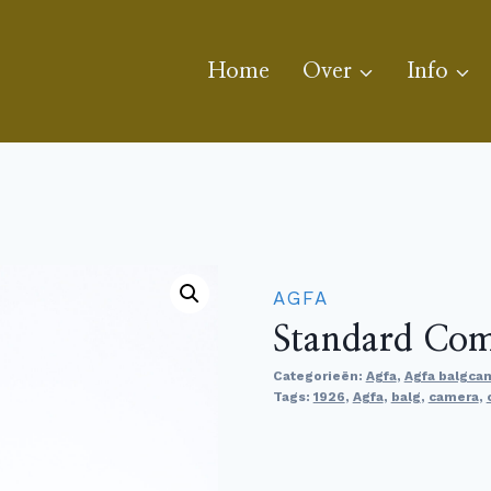
Home
Over
Info
AGFA
Standard Co
Categorieën:
Agfa
,
Agfa balgca
Tags:
1926
,
Agfa
,
balg
,
camera
,