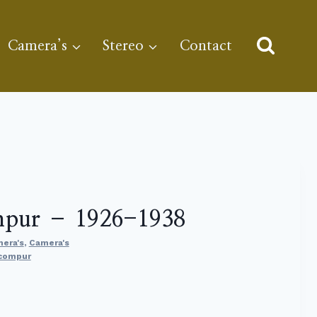
Camera’s
Stereo
Contact
mpur – 1926-1938
mera's
,
Camera's
compur