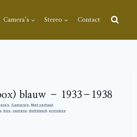
Camera’s
Stereo
Contact
sbox) blauw – 1933–1938
era's
,
Camera's
,
Met verhaal
w
,
box
,
camera
,
duitsland
,
preisbox