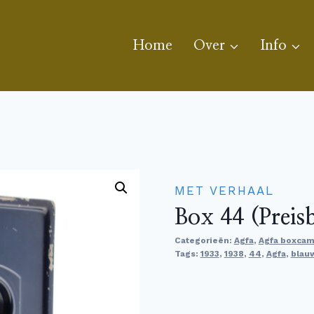
Home
Over
Info
MET VERHAAL
Box 44 (Prei
Categorieën:
Agfa
,
Agfa boxcam
Tags:
1933
,
1938
,
44
,
Agfa
,
blau