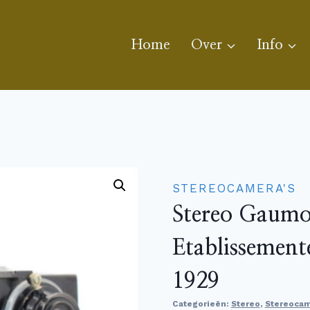
Home
Over
Info
STEREOCAMERA'S
Stereo Gaumon
Etablissemen
1929
Categorieën:
Stereo
,
Stereocam