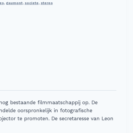
es
,
gaumont
,
societe
,
stereo
n nog bestaande filmmaatschappij op. De
ndelde oorspronkelijk in fotografische
ojector te promoten. De secretaresse van Leon