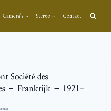
Camera’s
Stereo
Contact
t Société des
tes – Frankrijk – 1921-
era's