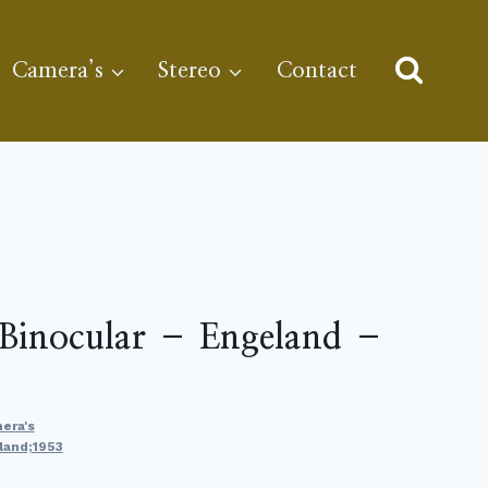
Camera’s
Stereo
Contact
Binocular – Engeland –
era's
land;1953