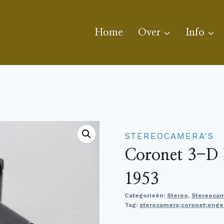
Home
Over
Info
STEREOCAMERA'S
Coronet 3-D 
1953
Categorieën:
Stereo
,
Stereocam
Tag:
sterocamera;coronet;enge