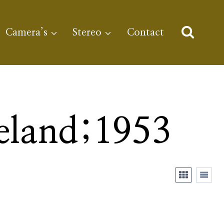
Camera’s
Stereo
Contact
eland;1953