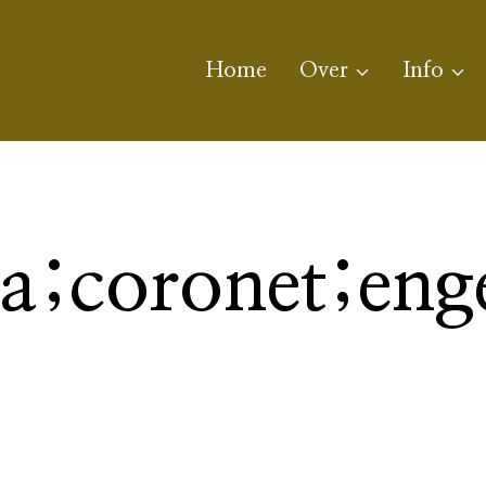
Home
Over
Info
ra;coronet;eng