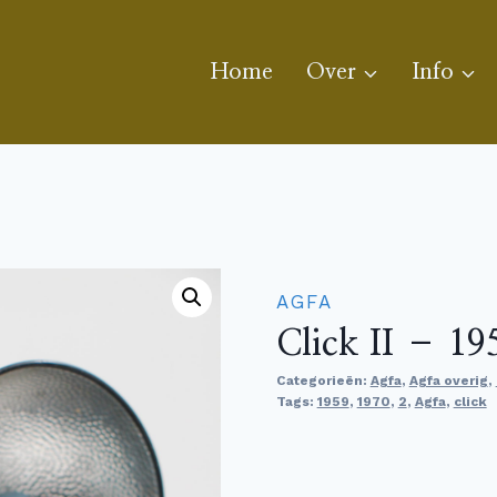
Home
Over
Info
AGFA
Click II – 1
Categorieën:
Agfa
,
Agfa overig
,
Tags:
1959
,
1970
,
2
,
Agfa
,
click