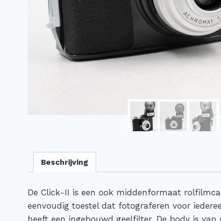
Beschrijving
De Click-II is een ook middenformaat rolfilmc
eenvoudig toestel dat fotograferen voor iedere
heeft een ingebouwd geelfilter. De body is van