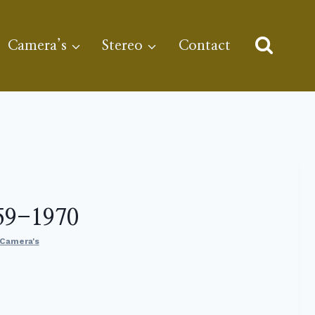
Camera’s
Stereo
Contact
959-1970
Camera's