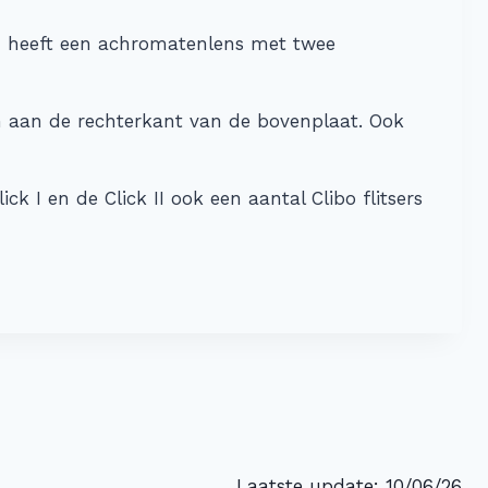
II heeft een achromatenlens met twee
en aan de rechterkant van de bovenplaat. Ook
ck I en de Click II ook een aantal Clibo flitsers
Laatste update: 10/06/26