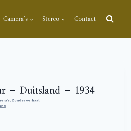
Camera’s
Stereo
Contact
r – Duitsland – 1934
era's
,
Zonder verhaal
and