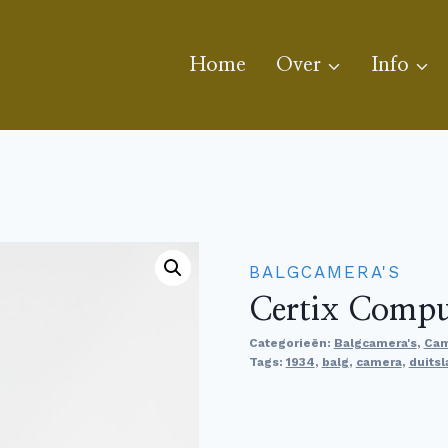
Home
Over
Info
BALGCAMERA'S
Certix Compu
Categorieën:
Balgcamera's
,
Cam
Tags:
1934
,
balg
,
camera
,
duitsl