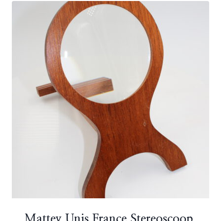
Mattey Unis France Stereoscoop