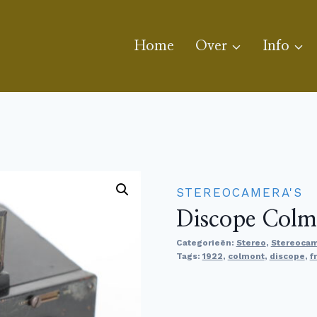
Home
Over
Info
STEREOCAMERA'S
Discope Colm
Categorieën:
Stereo
,
Stereocam
Tags:
1922
,
colmont
,
discope
,
f