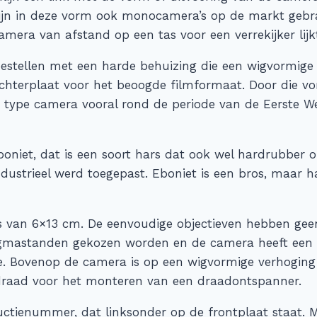
jn in deze vorm ook monocamera’s op de markt gebrac
mera van afstand op een tas voor een verrekijker lijk
estellen met een harde behuizing die een wigvormige 
achterplaat voor het beoogde filmformaat. Door die v
dit type camera vooral rond de periode van de Eerste W
niet, dat is een soort hars dat ook wel hardrubber of
industrieel werd toegepast. Eboniet is een bros, maar
rs van 6×13 cm. De eenvoudige objectieven hebben ge
agmastanden gekozen worden en de camera heeft een 
e. Bovenop de camera is op een wigvormige verhoging
raad voor het monteren van een draadontspanner.
ductienummer, dat linksonder op de frontplaat staat