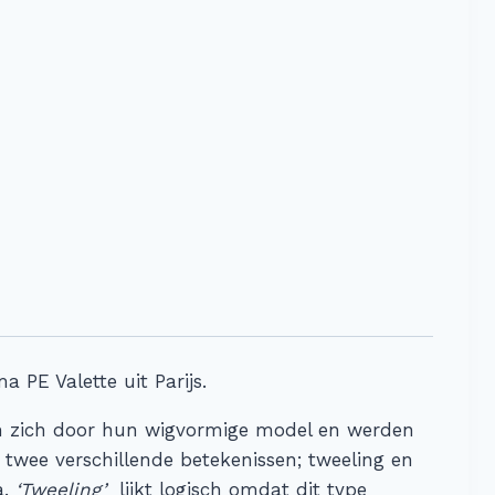
 PE Valette uit Parijs.
n zich door hun wigvormige model en werden
 twee verschillende betekenissen; tweeling en
a.
‘Tweeling’
lijkt logisch omdat dit type