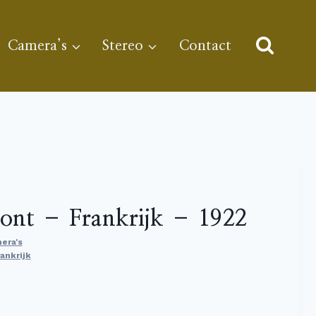
Camera’s
Stereo
Contact
ont – Frankrijk – 1922
era's
rankrijk