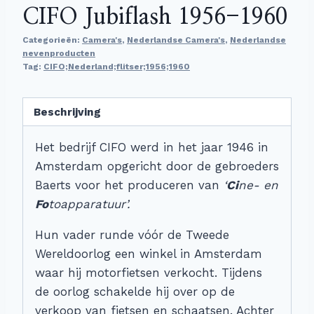
CIFO Jubiflash 1956-1960
Categorieën:
Camera's
,
Nederlandse Camera's
,
Nederlandse
nevenproducten
Tag:
CIFO;Nederland;flitser;1956;1960
Beschrijving
Het bedrijf CIFO werd in het jaar 1946 in
Amsterdam opgericht door de gebroeders
Baerts voor het produceren van
‘
Ci
ne- en
Fo
toapparatuur’.
Hun vader runde vóór de Tweede
Wereldoorlog een winkel in Amsterdam
waar hij motorfietsen verkocht. Tijdens
de oorlog schakelde hij over op de
verkoop van fietsen en schaatsen. Achter