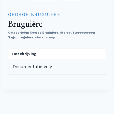
GEORGE BRUGUIÈRE
Bruguière
Categorieën:
George Bruguière
,
Stereo
,
Stereoscopen
Tags:
bruguiere
,
stereoscoop
Beschrijving
Documentatie volgt