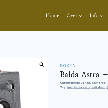
Home
Over
Info
BOXEN
Balda Astra 
Categorieën:
Boxen
,
Camera's
,
Tag:
box;balda;astra;duitsland;