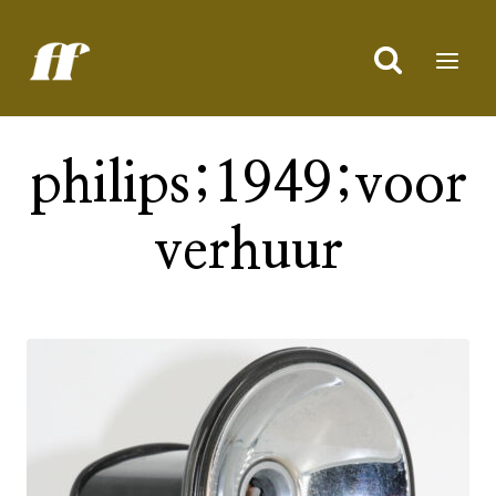
Doorgaan
naar
inhoud
philips;1949;voor
verhuur