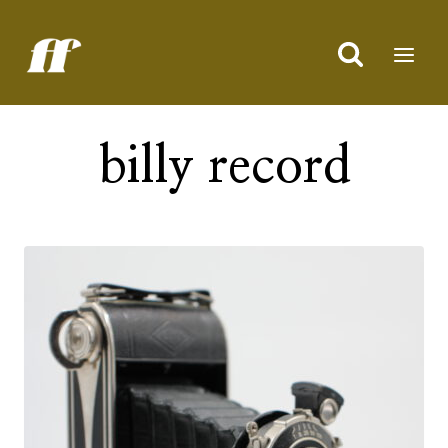
Doorgaan
naar
inhoud
billy record