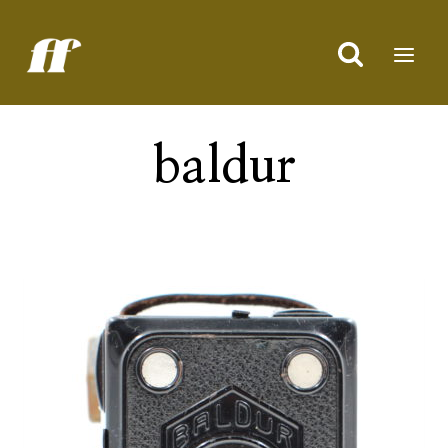
Doorgaan
naar
inhoud
baldur