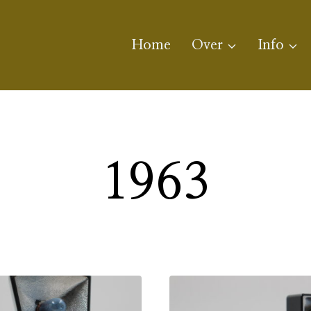
Home
Over
Info
1963