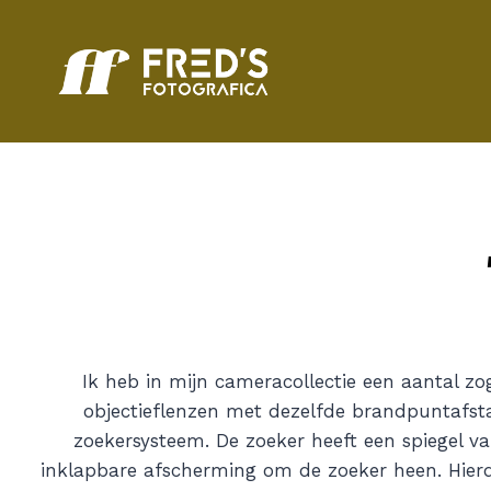
Doorgaan
naar
inhoud
Ik heb in mijn cameracollectie een aantal z
objectieflenzen met dezelfde brandpuntafstan
zoekersysteem. De zoeker heeft een spiegel 
inklapbare afscherming om de zoeker heen. Hierdo