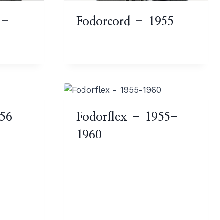
5-
Fodorcord – 1955
956
Fodorflex – 1955-
1960