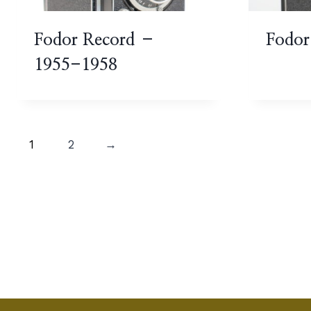
Fodor Record –
Fodor
1955-1958
1
2
→